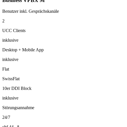
Business VPBX M
Benutzer inkl. Gesprächskanäle
2
UCC Clients
inklusive
Desktop + Mobile App
inklusive
Flat
SwissFlat
10er DDI Block
inklusive
Störungsannahme
24/7
chf
44.–
*