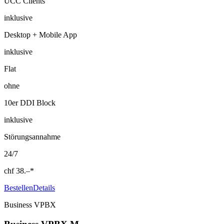
UCC Clients
inklusive
Desktop + Mobile App
inklusive
Flat
ohne
10er DDI Block
inklusive
Störungsannahme
24/7
chf
38.–
*
Bestellen
Details
Business VPBX