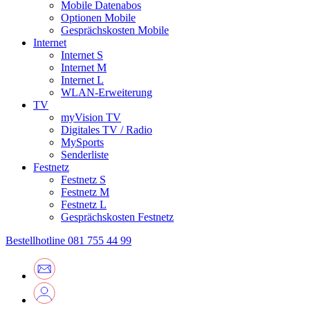
Mobile Datenabos
Optionen Mobile
Gesprächskosten Mobile
Internet
Internet S
Internet M
Internet L
WLAN-Erweiterung
TV
myVision TV
Digitales TV / Radio
MySports
Senderliste
Festnetz
Festnetz S
Festnetz M
Festnetz L
Gesprächskosten Festnetz
Bestellhotline
081 755 44 99