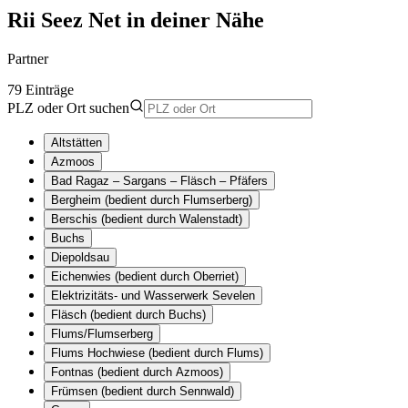
Rii Seez Net in deiner Nähe
Partner
79 Einträge
PLZ oder Ort suchen
Altstätten
Azmoos
Bad Ragaz – Sargans – Fläsch – Pfäfers
Bergheim (bedient durch Flumserberg)
Berschis (bedient durch Walenstadt)
Buchs
Diepoldsau
Eichenwies (bedient durch Oberriet)
Elektrizitäts- und Wasserwerk Sevelen
Fläsch (bedient durch Buchs)
Flums/Flumserberg
Flums Hochwiese (bedient durch Flums)
Fontnas (bedient durch Azmoos)
Frümsen (bedient durch Sennwald)