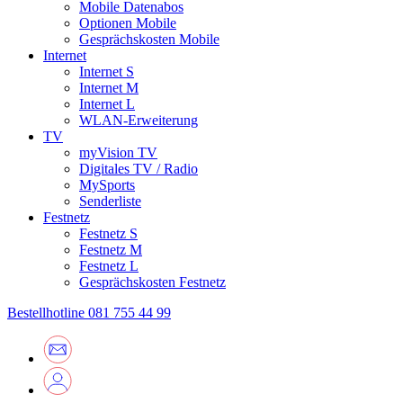
Mobile Datenabos
Optionen Mobile
Gesprächskosten Mobile
Internet
Internet S
Internet M
Internet L
WLAN-Erweiterung
TV
myVision TV
Digitales TV / Radio
MySports
Senderliste
Festnetz
Festnetz S
Festnetz M
Festnetz L
Gesprächskosten Festnetz
Bestellhotline
081 755 44 99