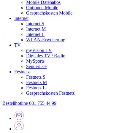
Mobile Datenabos
Optionen Mobile
Gesprächskosten Mobile
Internet
Internet S
Internet M
Internet L
WLAN-Erweiterung
TV
myVision TV
Digitales TV / Radio
MySports
Senderliste
Festnetz
Festnetz S
Festnetz M
Festnetz L
Gesprächskosten Festnetz
Bestellhotline
081 755 44 99