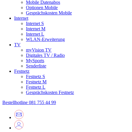
Mobile Datenabos
Optionen Mobile
Gesprächskosten Mobile
Internet
Internet S
Internet M
Internet L
WLAN-Erweiterung
TV
myVision TV
Digitales TV / Radio
MySports
Senderliste
Festnetz
Festnetz S
Festnetz M
Festnetz L
Gesprächskosten Festnetz
Bestellhotline
081 755 44 99