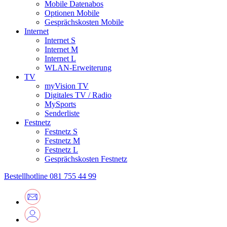
Mobile Datenabos
Optionen Mobile
Gesprächskosten Mobile
Internet
Internet S
Internet M
Internet L
WLAN-Erweiterung
TV
myVision TV
Digitales TV / Radio
MySports
Senderliste
Festnetz
Festnetz S
Festnetz M
Festnetz L
Gesprächskosten Festnetz
Bestellhotline
081 755 44 99