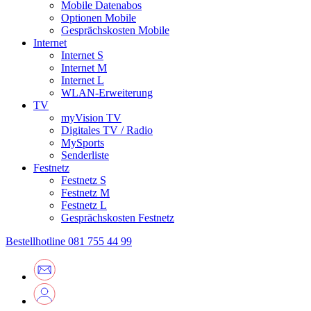
Mobile Datenabos
Optionen Mobile
Gesprächskosten Mobile
Internet
Internet S
Internet M
Internet L
WLAN-Erweiterung
TV
myVision TV
Digitales TV / Radio
MySports
Senderliste
Festnetz
Festnetz S
Festnetz M
Festnetz L
Gesprächskosten Festnetz
Bestellhotline
081 755 44 99