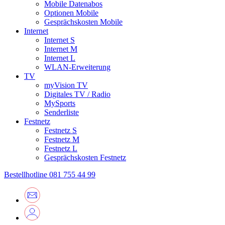
Mobile Datenabos
Optionen Mobile
Gesprächskosten Mobile
Internet
Internet S
Internet M
Internet L
WLAN-Erweiterung
TV
myVision TV
Digitales TV / Radio
MySports
Senderliste
Festnetz
Festnetz S
Festnetz M
Festnetz L
Gesprächskosten Festnetz
Bestellhotline
081 755 44 99