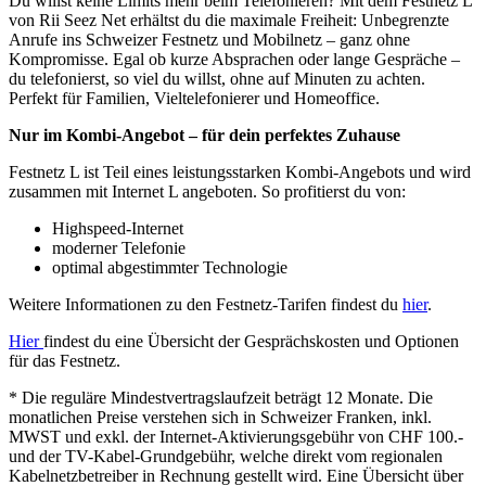
Du willst keine Limits mehr beim Telefonieren? Mit dem Festnetz L
von Rii Seez Net erhältst du die maximale Freiheit: Unbegrenzte
Anrufe ins Schweizer Festnetz und Mobilnetz – ganz ohne
Kompromisse. Egal ob kurze Absprachen oder lange Gespräche –
du telefonierst, so viel du willst, ohne auf Minuten zu achten.
Perfekt für Familien, Vieltelefonierer und Homeoffice.
Nur im Kombi-Angebot – für dein perfektes Zuhause
Festnetz L ist Teil eines leistungsstarken Kombi-Angebots und wird
zusammen mit Internet L angeboten. So profitierst du von:
Highspeed-Internet
moderner Telefonie
optimal abgestimmter Technologie
Weitere Informationen zu den Festnetz-Tarifen findest du
hier
.
Hier
findest du eine Übersicht der Gesprächskosten und Optionen
für das Festnetz.
* Die reguläre Mindestvertragslaufzeit beträgt 12 Monate. Die
monatlichen Preise verstehen sich in Schweizer Franken, inkl.
MWST und exkl. der Internet-Aktivierungsgebühr von CHF 100.-
und der TV-Kabel-Grundgebühr, welche direkt vom regionalen
Kabelnetzbetreiber in Rechnung gestellt wird. Eine Übersicht über