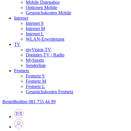
Mobile Datenabos
Optionen Mobile
Gesprächskosten Mobile
Internet
Internet S
Internet M
Internet L
WLAN-Erweiterung
TV
myVision TV
Digitales TV / Radio
MySports
Senderliste
Festnetz
Festnetz S
Festnetz M
Festnetz L
Gesprächskosten Festnetz
Bestellhotline
081 755 44 99