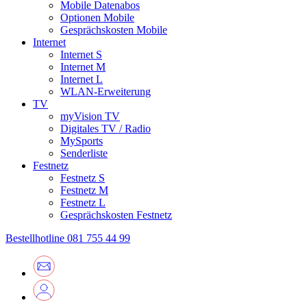
Mobile Datenabos
Optionen Mobile
Gesprächskosten Mobile
Internet
Internet S
Internet M
Internet L
WLAN-Erweiterung
TV
myVision TV
Digitales TV / Radio
MySports
Senderliste
Festnetz
Festnetz S
Festnetz M
Festnetz L
Gesprächskosten Festnetz
Bestellhotline
081 755 44 99