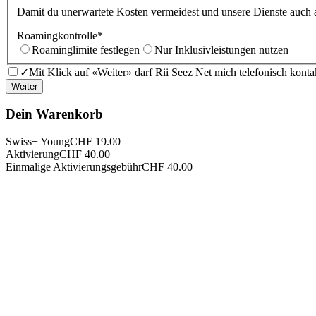
Damit du unerwartete Kosten vermeidest und unsere Dienste auch a
Roamingkontrolle
*
Roaminglimite festlegen
Nur Inklusivleistungen nutzen
✓
Mit Klick auf «Weiter» darf Rii Seez Net mich telefonisch kontak
Weiter
Dein Warenkorb
Swiss+ Young
CHF 19.00
Aktivierung
CHF 40.00
Einmalige Aktivierungsgebühr
CHF 40.00