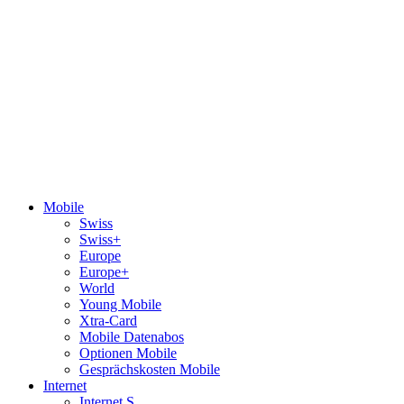
Mobile
Swiss
Swiss+
Europe
Europe+
World
Young Mobile
Xtra-Card
Mobile Datenabos
Optionen Mobile
Gesprächskosten Mobile
Internet
Internet S