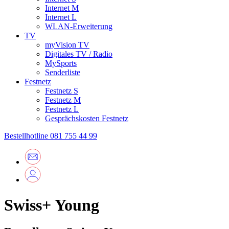
Internet M
Internet L
WLAN-Erweiterung
TV
myVision TV
Digitales TV / Radio
MySports
Senderliste
Festnetz
Festnetz S
Festnetz M
Festnetz L
Gesprächskosten Festnetz
Bestellhotline
081 755 44 99
Swiss+ Young