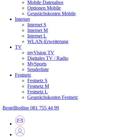
Mobile Datenabos
Optionen Mobile
Gesprächskosten Mobile
Internet
Internet S
Internet M
Internet L
WLAN-Erweiterung
TV
myVision TV
Digitales TV / Radio
MySports
Senderliste
Festnetz
Festnetz S
Festnetz M
Festnetz L
Gesprächskosten Festnetz
Bestellhotline
081 755 44 99