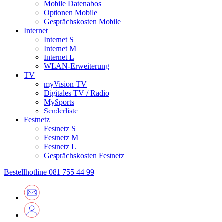
Mobile Datenabos
Optionen Mobile
Gesprächskosten Mobile
Internet
Internet S
Internet M
Internet L
WLAN-Erweiterung
TV
myVision TV
Digitales TV / Radio
MySports
Senderliste
Festnetz
Festnetz S
Festnetz M
Festnetz L
Gesprächskosten Festnetz
Bestellhotline
081 755 44 99