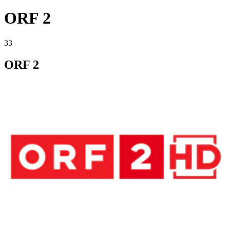
ORF 2
33
ORF 2