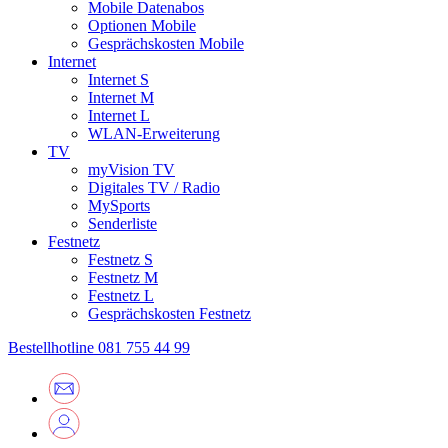
Mobile Datenabos
Optionen Mobile
Gesprächskosten Mobile
Internet
Internet S
Internet M
Internet L
WLAN-Erweiterung
TV
myVision TV
Digitales TV / Radio
MySports
Senderliste
Festnetz
Festnetz S
Festnetz M
Festnetz L
Gesprächskosten Festnetz
Bestellhotline
081 755 44 99