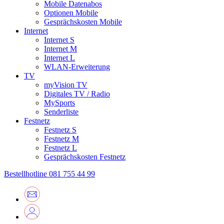
Mobile Datenabos
Optionen Mobile
Gesprächskosten Mobile
Internet
Internet S
Internet M
Internet L
WLAN-Erweiterung
TV
myVision TV
Digitales TV / Radio
MySports
Senderliste
Festnetz
Festnetz S
Festnetz M
Festnetz L
Gesprächskosten Festnetz
Bestellhotline
081 755 44 99