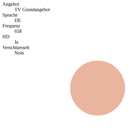
Angebot
TV Grundangebot
Sprache
DE
Frequenz
658
HD
Ja
Verschluesselt
Nein