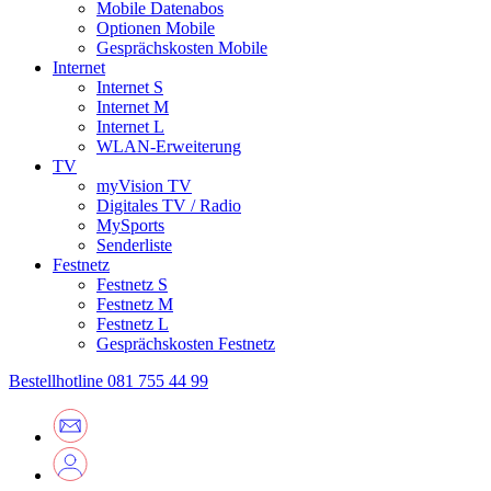
Mobile Datenabos
Optionen Mobile
Gesprächskosten Mobile
Internet
Internet S
Internet M
Internet L
WLAN-Erweiterung
TV
myVision TV
Digitales TV / Radio
MySports
Senderliste
Festnetz
Festnetz S
Festnetz M
Festnetz L
Gesprächskosten Festnetz
Bestellhotline
081 755 44 99