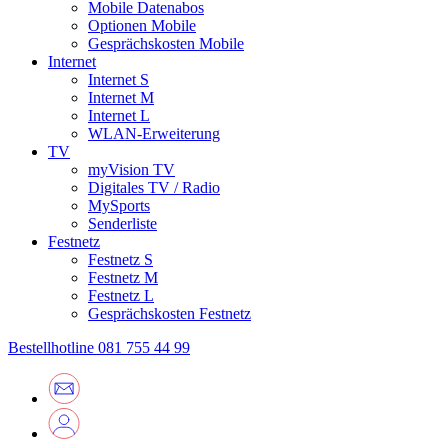
Mobile Datenabos
Optionen Mobile
Gesprächskosten Mobile
Internet
Internet S
Internet M
Internet L
WLAN-Erweiterung
TV
myVision TV
Digitales TV / Radio
MySports
Senderliste
Festnetz
Festnetz S
Festnetz M
Festnetz L
Gesprächskosten Festnetz
Bestellhotline
081 755 44 99