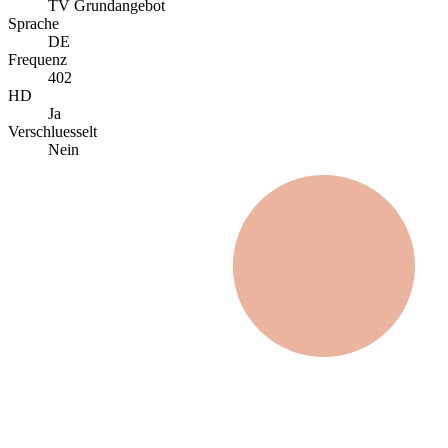
TV Grundangebot
Sprache
DE
Frequenz
402
HD
Ja
Verschluesselt
Nein