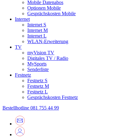
Mobile Datenabos
Optionen Mobile
Gesprächskosten Mobile
Internet
Internet S
Internet M
Internet L
WLAN-Erweiterung
TV
myVision TV
Digitales TV / Radio
MySports
Senderliste
Festnetz
Festnetz S
Festnetz M
Festnetz L
Gesprächskosten Festnetz
Bestellhotline
081 755 44 99