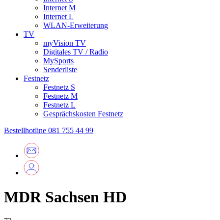
Internet M
Internet L
WLAN-Erweiterung
TV
myVision TV
Digitales TV / Radio
MySports
Senderliste
Festnetz
Festnetz S
Festnetz M
Festnetz L
Gesprächskosten Festnetz
Bestellhotline
081 755 44 99
MDR Sachsen HD