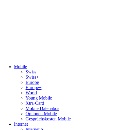
Mobile
Swiss
Swiss+
Europe
Europe+
World
Young Mobile
Xtra-Card
Mobile Datenabos
Optionen Mobile
Gesprächskosten Mobile
Internet
Internet S