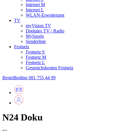
Internet M
Internet L
WLAN-Erweiterung
TV
myVision TV
Digitales TV / Radio
MySports
Senderliste
Festnetz
Festnetz S
Festnetz M
Festnetz L
Gesprächskosten Festnetz
Bestellhotline
081 755 44 99
N24 Doku