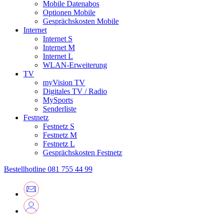
Mobile Datenabos
Optionen Mobile
Gesprächskosten Mobile
Internet
Internet S
Internet M
Internet L
WLAN-Erweiterung
TV
myVision TV
Digitales TV / Radio
MySports
Senderliste
Festnetz
Festnetz S
Festnetz M
Festnetz L
Gesprächskosten Festnetz
Bestellhotline
081 755 44 99