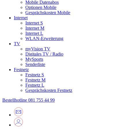
Mobile Datenabos
Optionen Mobile
Gesprächskosten Mobile
Internet
Internet S
Internet M
Internet L
WLAN-Erweiterung
TV
myVision TV
Digitales TV / Radio
MySports
Senderliste
Festnetz
Festnetz S
Festnetz M
Festnetz L
Gesprächskosten Festnetz
Bestellhotline
081 755 44 99