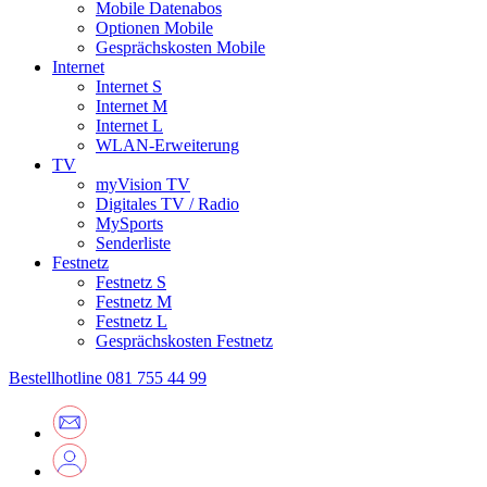
Mobile Datenabos
Optionen Mobile
Gesprächskosten Mobile
Internet
Internet S
Internet M
Internet L
WLAN-Erweiterung
TV
myVision TV
Digitales TV / Radio
MySports
Senderliste
Festnetz
Festnetz S
Festnetz M
Festnetz L
Gesprächskosten Festnetz
Bestellhotline
081 755 44 99