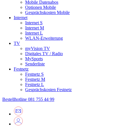
Mobile Datenabos
Optionen Mobile
Gesprächskosten Mobile
Internet
Internet S
Internet M
Internet L
WLAN-Erweiterung
TV
myVision TV
Digitales TV / Radio
MySports
Senderliste
Festnetz
Festnetz S
Festnetz M
Festnetz L
Gesprächskosten Festnetz
Bestellhotline
081 755 44 99