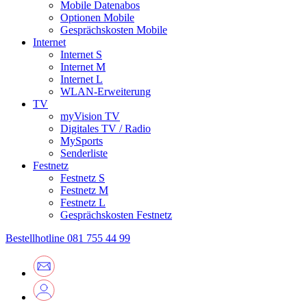
Mobile Datenabos
Optionen Mobile
Gesprächskosten Mobile
Internet
Internet S
Internet M
Internet L
WLAN-Erweiterung
TV
myVision TV
Digitales TV / Radio
MySports
Senderliste
Festnetz
Festnetz S
Festnetz M
Festnetz L
Gesprächskosten Festnetz
Bestellhotline
081 755 44 99