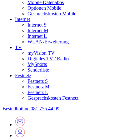
Mobile Datenabos
Optionen Mobile
Gesprächskosten Mobile
Internet
Internet S
Internet M
Internet L
WLAN-Erweiterung
TV
myVision TV
Digitales TV / Radio
MySports
Senderliste
Festnetz
Festnetz S
Festnetz M
Festnetz L
Gesprächskosten Festnetz
Bestellhotline
081 755 44 99