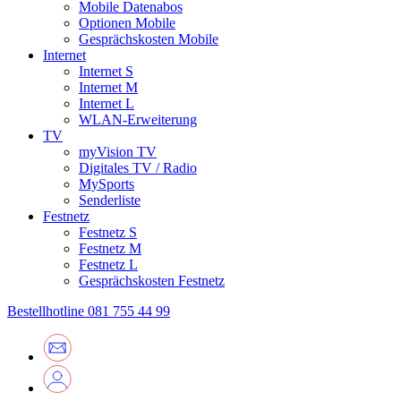
Mobile Datenabos
Optionen Mobile
Gesprächskosten Mobile
Internet
Internet S
Internet M
Internet L
WLAN-Erweiterung
TV
myVision TV
Digitales TV / Radio
MySports
Senderliste
Festnetz
Festnetz S
Festnetz M
Festnetz L
Gesprächskosten Festnetz
Bestellhotline
081 755 44 99