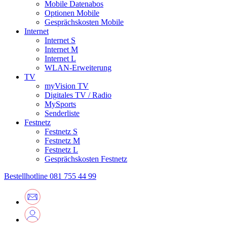
Mobile Datenabos
Optionen Mobile
Gesprächskosten Mobile
Internet
Internet S
Internet M
Internet L
WLAN-Erweiterung
TV
myVision TV
Digitales TV / Radio
MySports
Senderliste
Festnetz
Festnetz S
Festnetz M
Festnetz L
Gesprächskosten Festnetz
Bestellhotline
081 755 44 99