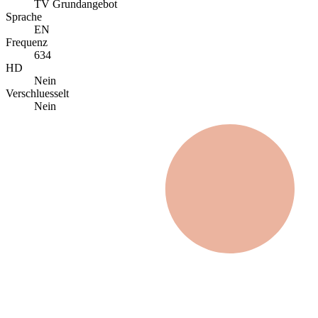
TV Grundangebot
Sprache
EN
Frequenz
634
HD
Nein
Verschluesselt
Nein