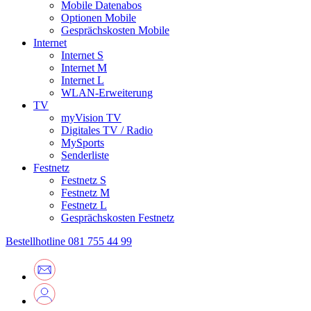
Mobile Datenabos
Optionen Mobile
Gesprächskosten Mobile
Internet
Internet S
Internet M
Internet L
WLAN-Erweiterung
TV
myVision TV
Digitales TV / Radio
MySports
Senderliste
Festnetz
Festnetz S
Festnetz M
Festnetz L
Gesprächskosten Festnetz
Bestellhotline
081 755 44 99