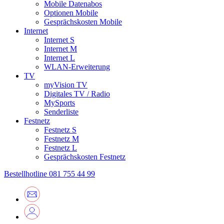
Mobile Datenabos
Optionen Mobile
Gesprächskosten Mobile
Internet
Internet S
Internet M
Internet L
WLAN-Erweiterung
TV
myVision TV
Digitales TV / Radio
MySports
Senderliste
Festnetz
Festnetz S
Festnetz M
Festnetz L
Gesprächskosten Festnetz
Bestellhotline
081 755 44 99