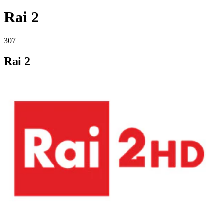
Rai 2
307
Rai 2