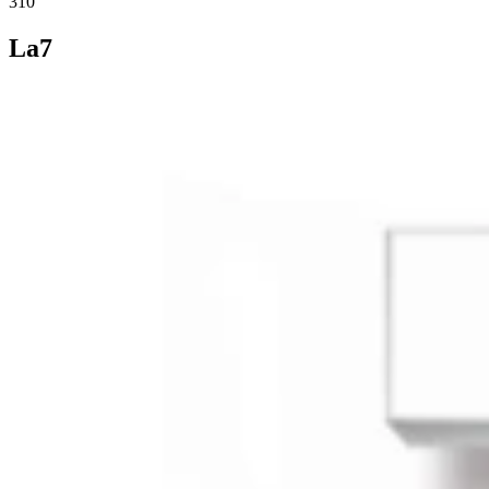
310
La7