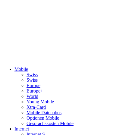
Mobile
Swiss
Swiss+
Europe
Europe+
World
Young Mobile
Xtra-Card
Mobile Datenabos
Optionen Mobile
Gesprächskosten Mobile
Internet
Internet S