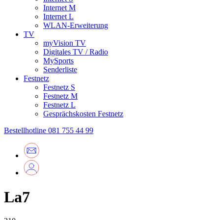
Internet M
Internet L
WLAN-Erweiterung
TV
myVision TV
Digitales TV / Radio
MySports
Senderliste
Festnetz
Festnetz S
Festnetz M
Festnetz L
Gesprächskosten Festnetz
Bestellhotline
081 755 44 99
La7