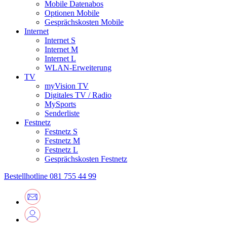
Mobile Datenabos
Optionen Mobile
Gesprächskosten Mobile
Internet
Internet S
Internet M
Internet L
WLAN-Erweiterung
TV
myVision TV
Digitales TV / Radio
MySports
Senderliste
Festnetz
Festnetz S
Festnetz M
Festnetz L
Gesprächskosten Festnetz
Bestellhotline
081 755 44 99