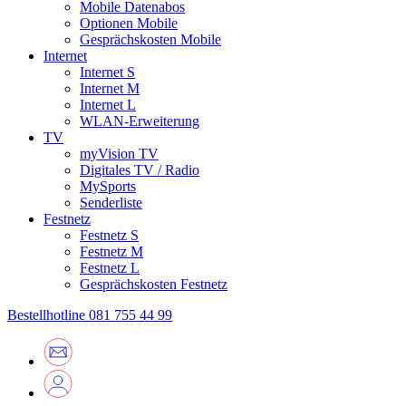
Mobile Datenabos
Optionen Mobile
Gesprächskosten Mobile
Internet
Internet S
Internet M
Internet L
WLAN-Erweiterung
TV
myVision TV
Digitales TV / Radio
MySports
Senderliste
Festnetz
Festnetz S
Festnetz M
Festnetz L
Gesprächskosten Festnetz
Bestellhotline
081 755 44 99