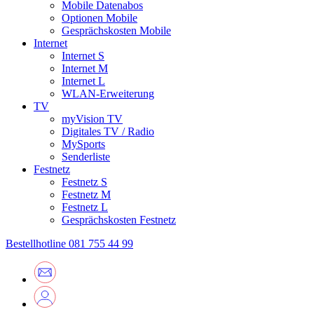
Mobile Datenabos
Optionen Mobile
Gesprächskosten Mobile
Internet
Internet S
Internet M
Internet L
WLAN-Erweiterung
TV
myVision TV
Digitales TV / Radio
MySports
Senderliste
Festnetz
Festnetz S
Festnetz M
Festnetz L
Gesprächskosten Festnetz
Bestellhotline
081 755 44 99