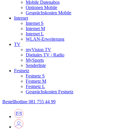
Mobile Datenabos
Optionen Mobile
Gesprächskosten Mobile
Internet
Internet S
Internet M
Internet L
WLAN-Erweiterung
TV
myVision TV
Digitales TV / Radio
MySports
Senderliste
Festnetz
Festnetz S
Festnetz M
Festnetz L
Gesprächskosten Festnetz
Bestellhotline
081 755 44 99