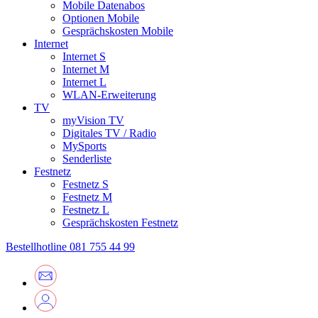
Mobile Datenabos
Optionen Mobile
Gesprächskosten Mobile
Internet
Internet S
Internet M
Internet L
WLAN-Erweiterung
TV
myVision TV
Digitales TV / Radio
MySports
Senderliste
Festnetz
Festnetz S
Festnetz M
Festnetz L
Gesprächskosten Festnetz
Bestellhotline
081 755 44 99