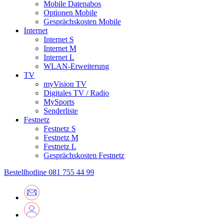
Mobile Datenabos
Optionen Mobile
Gesprächskosten Mobile
Internet
Internet S
Internet M
Internet L
WLAN-Erweiterung
TV
myVision TV
Digitales TV / Radio
MySports
Senderliste
Festnetz
Festnetz S
Festnetz M
Festnetz L
Gesprächskosten Festnetz
Bestellhotline
081 755 44 99