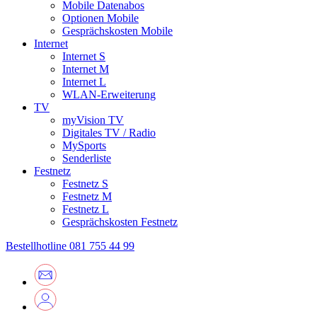
Mobile Datenabos
Optionen Mobile
Gesprächskosten Mobile
Internet
Internet S
Internet M
Internet L
WLAN-Erweiterung
TV
myVision TV
Digitales TV / Radio
MySports
Senderliste
Festnetz
Festnetz S
Festnetz M
Festnetz L
Gesprächskosten Festnetz
Bestellhotline
081 755 44 99