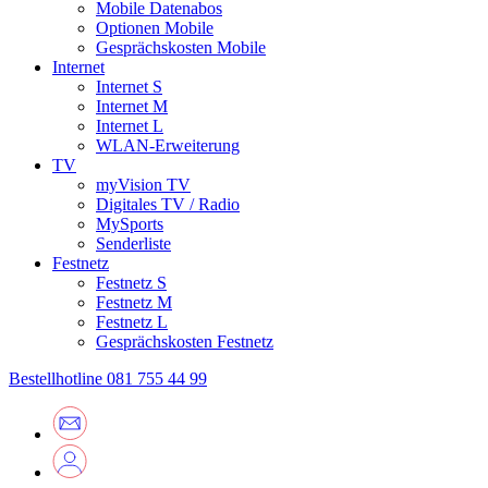
Mobile Datenabos
Optionen Mobile
Gesprächskosten Mobile
Internet
Internet S
Internet M
Internet L
WLAN-Erweiterung
TV
myVision TV
Digitales TV / Radio
MySports
Senderliste
Festnetz
Festnetz S
Festnetz M
Festnetz L
Gesprächskosten Festnetz
Bestellhotline
081 755 44 99