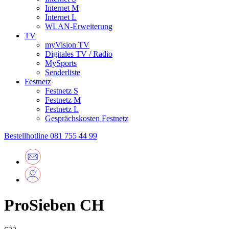
Internet M
Internet L
WLAN-Erweiterung
TV
myVision TV
Digitales TV / Radio
MySports
Senderliste
Festnetz
Festnetz S
Festnetz M
Festnetz L
Gesprächskosten Festnetz
Bestellhotline
081 755 44 99
ProSieben CH