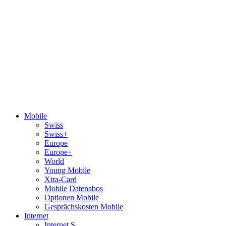
Mobile
Swiss
Swiss+
Europe
Europe+
World
Young Mobile
Xtra-Card
Mobile Datenabos
Optionen Mobile
Gesprächskosten Mobile
Internet
Internet S