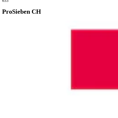
633
ProSieben CH