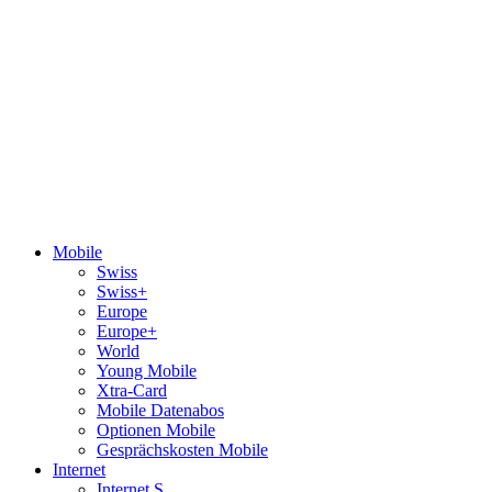
Mobile
Swiss
Swiss+
Europe
Europe+
World
Young Mobile
Xtra-Card
Mobile Datenabos
Optionen Mobile
Gesprächskosten Mobile
Internet
Internet S