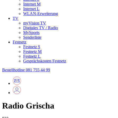
Internet M
Internet L
WLAN-Erweiterung
TV
myVision TV
Digitales TV / Radio
MySports
Senderliste
Festnetz
Festnetz S
Festnetz M
Festnetz L
Gesprächskosten Festnetz
Bestellhotline
081 755 44 99
Radio Grischa