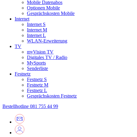
Mobile Datenabos
Optionen Mobile
Gesprächskosten Mobile
Internet
Internet S
Internet M
Internet L
WLAN-Erweiterung
TV
myVision TV
Digitales TV / Radio
MySports
Senderliste
Festnetz
Festnetz S
Festnetz M
Festnetz L
Gesprächskosten Festnetz
Bestellhotline
081 755 44 99