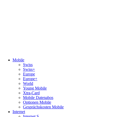
Mobile
Swiss
Swiss+
Europe
Europe+
World
Young Mobile
Xtra-Card
Mobile Datenabos
Optionen Mobile
Gesprächskosten Mobile
Internet
Internet S