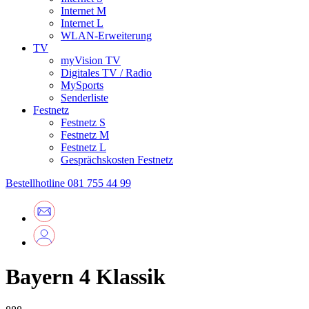
Internet M
Internet L
WLAN-Erweiterung
TV
myVision TV
Digitales TV / Radio
MySports
Senderliste
Festnetz
Festnetz S
Festnetz M
Festnetz L
Gesprächskosten Festnetz
Bestellhotline
081 755 44 99
Bayern 4 Klassik