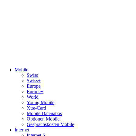
Mobile
Swiss
Swiss+
Europe
Europe+
World
Young Mobile
Xtra-Card
Mobile Datenabos
Optionen Mobile
Gesprächskosten Mobile
Internet
Internet S