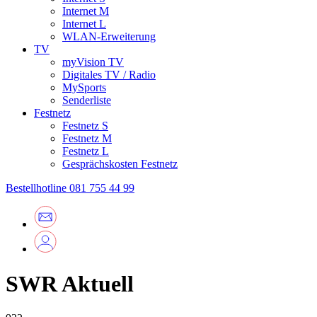
Internet M
Internet L
WLAN-Erweiterung
TV
myVision TV
Digitales TV / Radio
MySports
Senderliste
Festnetz
Festnetz S
Festnetz M
Festnetz L
Gesprächskosten Festnetz
Bestellhotline
081 755 44 99
SWR Aktuell