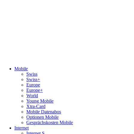
Mobile
Swiss
Swiss+
Europe
Europe+
World
Young Mobile
Xtra-Card
Mobile Datenabos
Optionen Mobile
Gesprächskosten Mobile
Internet
Internet S