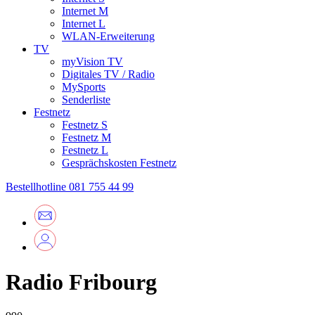
Internet M
Internet L
WLAN-Erweiterung
TV
myVision TV
Digitales TV / Radio
MySports
Senderliste
Festnetz
Festnetz S
Festnetz M
Festnetz L
Gesprächskosten Festnetz
Bestellhotline
081 755 44 99
Radio Fribourg